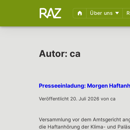
Über uns
R
Wer sind wir?
Haftb
Infos,
Fachlicher Beirat
Unter
Begleitete Kampag
Autor:
ca
Weite
Polizeigewalt und
Wiki 
Schmerzgriffe: Vor-
Nachbereitung von 
Ermit
Presseeinladung: Morgen Haftan
Anzeige Adlon
Indiv
Newsletter
Impre
Veröffentlicht
20. Juli 2026
von
ca
Geric
Geric
Versammlung vor dem Amtsgericht ange
die Haftanhörung der Klima- und Paläs
Verfa