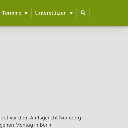
Termine
Unterstützen
richtstermine
§129 Unterstützung gegen
Repression
en
Spenden
Fördermitglied werden
Mitmachen
ndet vor dem Amtsgericht Nürnberg
genen Montag in Berlin