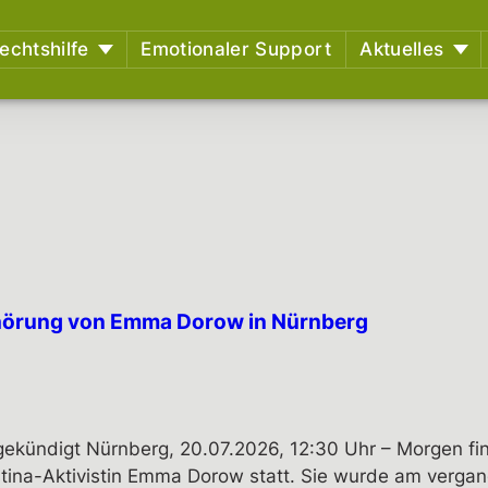
echtshilfe
Emotionaler Support
Aktuelles
etreuungen – Aktuelle
Newsblog
Ge
 Überblick,
Pressemitteilung
stützungsmöglichkeiten
nen
rbildungsangebote
des RAZ
 und
Erlebtem
tlungsausschuss (EA)
hörung von Emma Dorow in Nürnberg
iduelle EA-Nummer
ssionen aus dem
htssaal
htsentscheidungen
kündigt Nürnberg, 20.07.2026, 12:30 Uhr – Morgen fi
tina-Aktivistin Emma Dorow statt. Sie wurde am vergan
ssungsbeschwerden