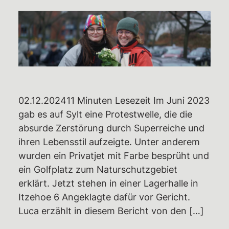
Rechtshilfe
Haftbetreuungen – Aktuelle Infos,
Überblick,
Unterstützungsmöglichkeiten
Weiterbildungsangebote
Wiki des RAZ
02.12.202411 Minuten Lesezeit Im Juni 2023
gab es auf Sylt eine Protestwelle, die die
Ermittlungsausschuss (EA)
absurde Zerstörung durch Superreiche und
Individuelle EA-Nummer
ihren Lebensstil aufzeigte. Unter anderem
Impressionen aus dem Gerichtssaal
wurden ein Privatjet mit Farbe besprüht und
ein Golfplatz zum Naturschutzgebiet
Gerichtsentscheidungen
erklärt. Jetzt stehen in einer Lagerhalle in
Verfassungsbeschwerden
Itzehoe 6 Angeklagte dafür vor Gericht.
Emotionaler Support
Luca erzählt in diesem Bericht von den […]
Aktuelles