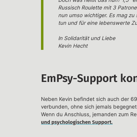
Doch was heißt das nun? 1,5° en
Russisch Roulette mit 3 Patron
nun umso wichtiger. Es mag zu s
tun und für eine lebenswerte Z
In Solidarität und Liebe
Kevin Hecht
EmPsy-Support kon
Neben Kevin befindet sich auch der 69-j
verbunden, ohne sich jemals begegnet 
Wenn du Anschluss, jemanden zum Red
und psychologischen Support.