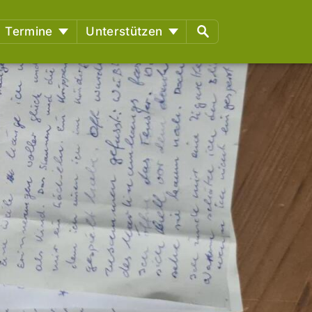
Termine
Unterstützen
richtstermine
§129 Unterstützung gegen
Repression
en
Spenden
Fördermitglied werden
Mitmachen