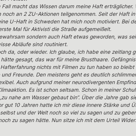
m Fall macht das Wissen darum meine Haft erträglicher.
h noch an 2 ZU-Aktionen teilgenommen. Seit der Haft in
ine U-Haft in Schweden hat mich noch motiviert. Bei d
rste Mal für Aktivisti die Straße aufgemeißelt.
eigewahrsam sondern auch Haft etwas geworden, was sei
se Abläufe sind routiniert.
och da, oder wieder. Ich glaube, ich habe eine zeitlang 
hätte gesagt, das war für meine Brusthaare. Gefängnis 
afterfahrung nichts mit Filmen zu tun haben so bleibt 
 und Freunde. Den meistens geht es deutlich schlimmer 
flexibel. Auch aufgrund meiner neurodivergenten Empfind
Klimaaktion. Es ist schon seltsam. Schon in meiner Schul
zu nahe am Wasser gebaut bin“. Über die Jahre gab sie
 gut 10 Jahren hatte ich mir diese innere Stärke und 
r selbst und der Welt noch so viel zu sagen und zu gebe
och zu sagen hätte. Nun sitze ich mit dem Urteil Wider