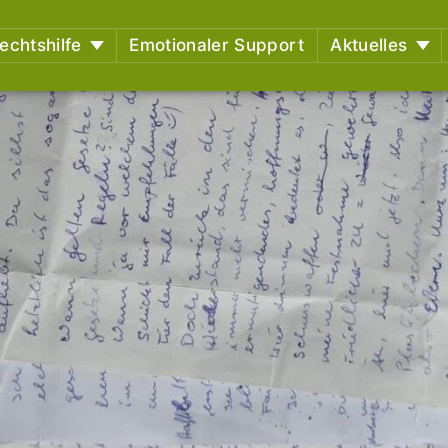
echtshilfe
Emotionaler Support
Aktuelles
etreuungen – Aktuelle
Newsblog
Ge
 Überblick,
Pressemitteilung
stützungsmöglichkeiten
nen
rbildungsangebote
des RAZ
 und
Erlebtem
tlungsausschuss (EA)
iduelle EA-Nummer
ssionen aus dem
htssaal
htsentscheidungen
ssungsbeschwerden