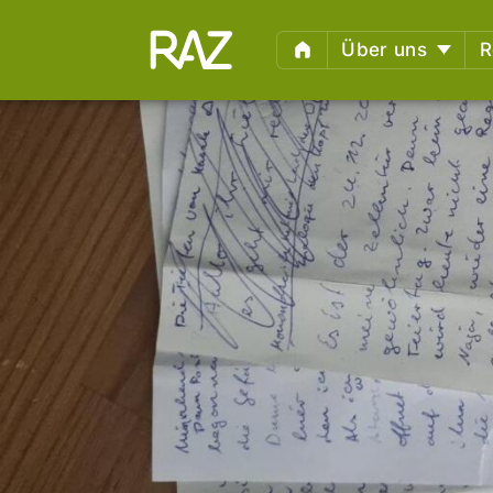
Über uns
R
Wer sind wir?
Haftb
Infos,
Fachlicher Beirat
Unter
Begleitete Kampag
Weite
Polizeigewalt und
Wiki 
Schmerzgriffe: Vor-
Nachbereitung von 
Ermit
Anzeige Adlon
Indiv
Newsletter
Impre
Geric
Geric
Verfa