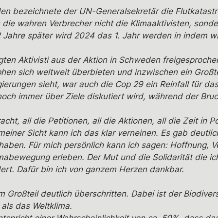
den bezeichnete der UN-Generalsekretär die Flutkatastr
 die wahren Verbrecher nicht die Klimaaktivisten, sond
 Jahre später wird 2024 das 1. Jahr werden in indem wi
gten Aktivisti aus der Aktion in Schweden freigesproch
phen sich weltweit überbieten und inzwischen ein Großt
gierungen sieht, war auch die Cop 29 ein Reinfall für da
n noch immer über Ziele diskutiert wird, während der B
ht, all die Petitionen, all die Aktionen, all die Zeit in
meiner Sicht kann ich das klar verneinen. Es gab deutlic
t haben. Für mich persönlich kann ich sagen: Hoffnung,
limabewegung erleben. Der Mut und die Solidarität die 
ert. Dafür bin ich von ganzem Herzen dankbar.
 Großteil deutlich überschritten. Dabei ist der Biodive
 als das Weltklima.