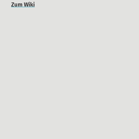
Zum Wiki
Newsblog
Pressemitteilungen
Termine
Gerichtstermine
Unterstützen
§129 Unterstützung gegen
Repression
Spenden
Fördermitglied werden
Mitmachen
Suche