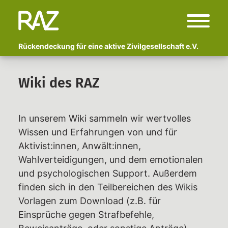
Rückendeckung für eine aktive Zivilgesellschaft e.V.
Start
Wiki des RAZ
Über uns
Wer sind wir?
In unserem Wiki sammeln wir wertvolles
Fachlicher Beirat
Wissen und Erfahrungen von und für
Aktivist:innen, Anwält:innen,
Begleitete Kampagnen
Wahlverteidigungen, und dem emotionalen
Polizeigewalt und Schmerzgriffe:
und psychologischen Support. Außerdem
Vor- und Nachbereitung von
finden sich in den Teilbereichen des Wikis
Erlebtem
Vorlagen zum Download (z.B. für
Anzeige Adlon
Einsprüche gegen Strafbefehle,
Newsletter