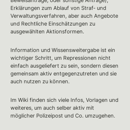
Beweisanträge, oder sonstige Anträge),
Erklärungen zum Ablauf von Straf- und
Rechtshilfe
Verwaltungsverfahren, aber auch Angebote
Haftbetreuungen – Aktuelle Infos,
und Rechtliche Einschätzungen zu
Überblick,
ausgewählten Aktionsformen.
Unterstützungsmöglichkeiten
Weiterbildungsangebote
Information und Wissensweitergabe ist ein
Wiki des RAZ
wichtiger Schritt, um Repressionen nicht
einfach ausgeliefert zu sein, sondern diesen
Ermittlungsausschuss (EA)
gemeinsam aktiv entgegenzutreten und sie
Individuelle EA-Nummer
auch nutzen zu können.
Impressionen aus dem Gerichtssaal
Gerichtsentscheidungen
Im Wiki finden sich viele Infos, Vorlagen und
weiteres, um auch selber aktiv mit
Verfassungsbeschwerden
möglicher Polizeipost und Co. umzugehen.
Emotionaler Support
Aktuelles