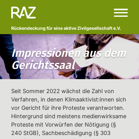
Rückendeckung für eine aktive Zivilgesellschaft e.V.
Start
Impressionen aus dem
Über uns
Gerichtssaal
Wer sind wir?
Fachlicher Beirat
Begleitete Kampagnen
Seit Sommer 2022 wächst die Zahl von
Verfahren, in denen Klimaaktivist:innen sich
Polizeigewalt und Schmerzgriffe:
vor Gericht für ihre Proteste verantworten.
Vor- und Nachbereitung von
Hintergrund sind meistens medienwirksame
Erlebtem
Proteste mit Vorwürfen der Nötigung (§
Anzeige Adlon
240 StGB), Sachbeschädigung (§ 303
Newsletter