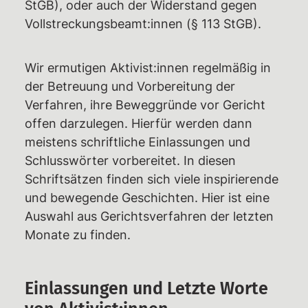
StGB), oder auch der Widerstand gegen
Vollstreckungsbeamt:innen (§ 113 StGB).
Rechtshilfe
Haftbetreuungen – Aktuelle Infos,
Überblick,
Wir ermutigen Aktivist:innen regelmäßig in
Unterstützungsmöglichkeiten
der Betreuung und Vorbereitung der
Verfahren, ihre Beweggründe vor Gericht
Weiterbildungsangebote
offen darzulegen. Hierfür werden dann
Wiki des RAZ
meistens schriftliche Einlassungen und
Ermittlungsausschuss (EA)
Schlusswörter vorbereitet. In diesen
Schriftsätzen finden sich viele inspirierende
Individuelle EA-Nummer
und bewegende Geschichten. Hier ist eine
Impressionen aus dem Gerichtssaal
Auswahl aus Gerichtsverfahren der letzten
Gerichtsentscheidungen
Monate zu finden.
Verfassungsbeschwerden
Emotionaler Support
Einlassungen und Letzte Worte
Aktuelles