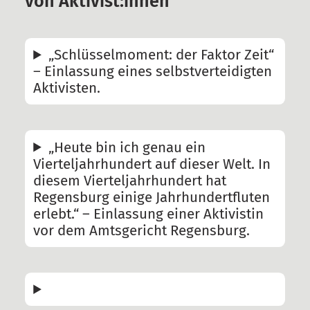
von Aktivist:innen
Newsblog
Pressemitteilungen
„Schlüsselmoment: der Faktor Zeit“
– Einlassung eines selbstverteidigten
Termine
Aktivisten.
Gerichtstermine
Unterstützen
§129 Unterstützung gegen
„Heute bin ich genau ein
Vierteljahrhundert auf dieser Welt. In
Repression
diesem Vierteljahrhundert hat
Spenden
Regensburg einige Jahrhundertfluten
erlebt.“ – Einlassung einer Aktivistin
Fördermitglied werden
vor dem Amtsgericht Regensburg.
Mitmachen
Suche