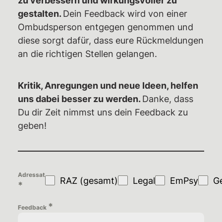
zu verbessern und wirkungsvoller zu
gestalten.
Dein Feedback wird von einer
Rechtshilfe
Ombudsperson entgegen genommen und
Haftbetreuungen – Aktuelle Infos,
diese sorgt dafür, dass eure Rückmeldungen
Überblick,
an die richtigen Stellen gelangen.
Unterstützungsmöglichkeiten
Weiterbildungsangebote
Kritik, Anregungen und neue Ideen, helfen
Wiki des RAZ
uns dabei besser zu werden.
Danke, dass
Du dir Zeit nimmst uns dein Feedback zu
Ermittlungsausschuss (EA)
geben!
Individuelle EA-Nummer
Impressionen aus dem Gerichtssaal
Gerichtsentscheidungen
Adressat
RAZ (gesamt)
Legal
EmPsy
G
*
Verfassungsbeschwerden
Emotionaler Support
*
Feedback
Aktuelles