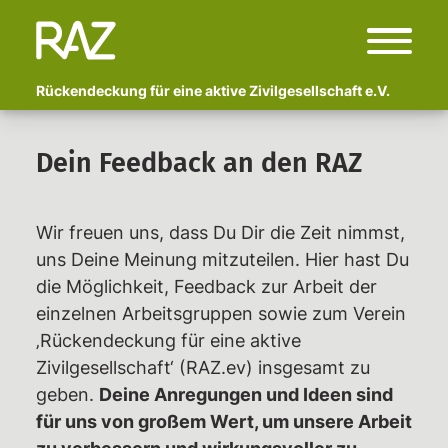
Rückendeckung für eine aktive Zivilgesellschaft e.V.
Start
Dein Feedback an den RAZ
Über uns
Wer sind wir?
Wir freuen uns, dass Du Dir die Zeit nimmst,
Fachlicher Beirat
uns Deine Meinung mitzuteilen. Hier hast Du
die Möglichkeit, Feedback zur Arbeit der
Begleitete Kampagnen
einzelnen Arbeitsgruppen sowie zum Verein
Polizeigewalt und Schmerzgriffe:
‚Rückendeckung für eine aktive
Vor- und Nachbereitung von
Zivilgesellschaft‘ (RAZ.ev) insgesamt zu
Erlebtem
geben.
Deine Anregungen und Ideen sind
Anzeige Adlon
für uns von großem Wert, um unsere Arbeit
Newsletter