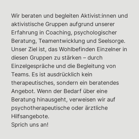
Rechtshilfe
Wir beraten und begleiten Aktivist:innen und
Haftbetreuungen – Aktuelle Infos,
aktivistische Gruppen aufgrund unserer
Überblick,
Erfahrung in Coaching, psychologischer
Unterstützungsmöglichkeiten
Beratung, Teamentwicklung und Seelsorge.
Unser Ziel ist, das Wohlbefinden Einzelner in
Weiterbildungsangebote
diesen Gruppen zu stärken – durch
Wiki des RAZ
Einzelgespräche und die Begleitung von
Ermittlungsausschuss (EA)
Teams. Es ist ausdrücklich kein
therapeutisches, sondern ein beratendes
Individuelle EA-Nummer
Angebot. Wenn der Bedarf über eine
Impressionen aus dem Gerichtssaal
Beratung hinausgeht, verweisen wir auf
Gerichtsentscheidungen
psychotherapeutische oder ärztliche
Verfassungsbeschwerden
Hilfsangebote.
Sprich uns an!
Emotionaler Support
Aktuelles