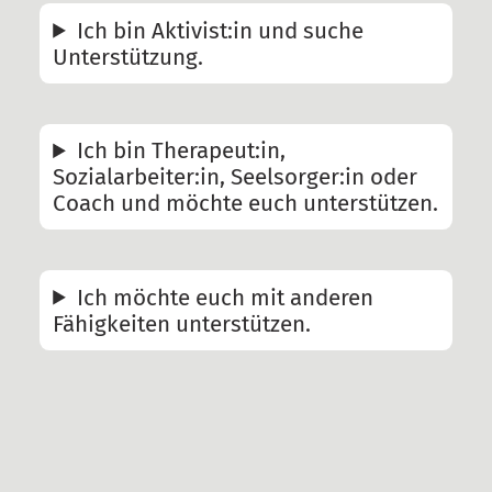
Ich bin Aktivist:in und suche
Newsblog
Unterstützung.
Pressemitteilungen
Termine
Ich bin Therapeut:in,
Gerichtstermine
Sozialarbeiter:in, Seelsorger:in oder
Unterstützen
Coach und möchte euch unterstützen.
§129 Unterstützung gegen
Repression
Ich möchte euch mit anderen
Spenden
Fähigkeiten unterstützen.
Fördermitglied werden
Mitmachen
Suche