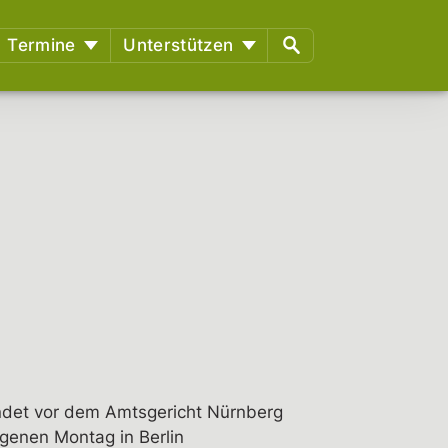
Termine
Unterstützen
richtstermine
§129 Unterstützung gegen
Repression
en
Spenden
Fördermitglied werden
Mitmachen
ndet vor dem Amtsgericht Nürnberg
genen Montag in Berlin