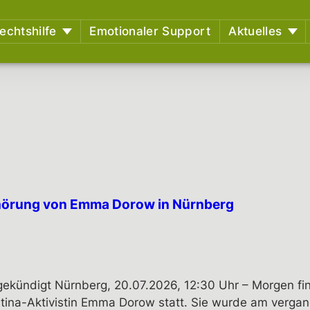
echtshilfe
Emotionaler Support
Aktuelles
etreuungen – Aktuelle
Newsblog
Ge
 Überblick,
Pressemitteilung
stützungsmöglichkeiten
nen
rbildungsangebote
des RAZ
 und
Erlebtem
tlungsausschuss (EA)
hörung von Emma Dorow in Nürnberg
iduelle EA-Nummer
ssionen aus dem
htssaal
htsentscheidungen
kündigt Nürnberg, 20.07.2026, 12:30 Uhr – Morgen fi
tina-Aktivistin Emma Dorow statt. Sie wurde am vergan
ssungsbeschwerden