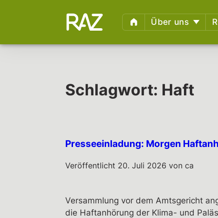
Über uns
R
Wer sind wir?
Haftb
Infos,
Fachlicher Beirat
Unter
Begleitete Kampag
Schlagwort:
Haft
Weite
Polizeigewalt und
Wiki 
Schmerzgriffe: Vor-
Nachbereitung von 
Ermit
Presseeinladung: Morgen Haftan
Anzeige Adlon
Indiv
Newsletter
Impre
Veröffentlicht
20. Juli 2026
von
ca
Geric
Geric
Versammlung vor dem Amtsgericht ange
die Haftanhörung der Klima- und Paläs
Verfa