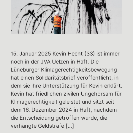
Rechtshilfe
Haftbetreuungen – Aktuelle Infos,
Überblick,
Unterstützungsmöglichkeiten
Weiterbildungsangebote
15. Januar 2025 Kevin Hecht (33) ist immer
Wiki des RAZ
noch in der JVA Uelzen in Haft. Die
Ermittlungsausschuss (EA)
Lüneburger Klimagerechtigkeitsbewegung
hat einen Solidaritätsbrief veröffentlicht, in
Individuelle EA-Nummer
dem sie ihre Unterstützung für Kevin erklärt.
Impressionen aus dem Gerichtssaal
Kevin hat friedlichen zivilen Ungehorsam für
Gerichtsentscheidungen
Klimagerechtigkeit geleistet und sitzt seit
dem 16. Dezember 2024 in Haft, nachdem
Verfassungsbeschwerden
die Entscheidung getroffen wurde, die
Emotionaler Support
verhängte Geldstrafe […]
Aktuelles