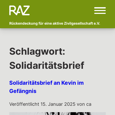
Rückendeckung für eine aktive Zivilgesellschaft e.V.
Start
Über uns
Schlagwort:
Wer sind wir?
Solidaritätsbrief
Fachlicher Beirat
Begleitete Kampagnen
Solidaritätsbrief an Kevin im
Polizeigewalt und Schmerzgriffe:
Vor- und Nachbereitung von
Gefängnis
Erlebtem
Veröffentlicht
15. Januar 2025
von
ca
Anzeige Adlon
Newsletter