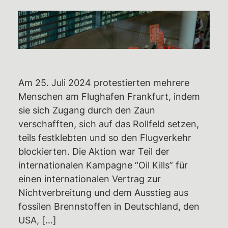
Rechtshilfe
Haftbetreuungen – Aktuelle Infos,
Überblick,
Unterstützungsmöglichkeiten
Weiterbildungsangebote
Am 25. Juli 2024 protestierten mehrere
Menschen am Flughafen Frankfurt, indem
Wiki des RAZ
sie sich Zugang durch den Zaun
Ermittlungsausschuss (EA)
verschafften, sich auf das Rollfeld setzen,
Individuelle EA-Nummer
teils festklebten und so den Flugverkehr
blockierten. Die Aktion war Teil der
Impressionen aus dem Gerichtssaal
internationalen Kampagne “Oil Kills” für
Gerichtsentscheidungen
einen internationalen Vertrag zur
Verfassungsbeschwerden
Nichtverbreitung und dem Ausstieg aus
fossilen Brennstoffen in Deutschland, den
Emotionaler Support
USA, […]
Aktuelles