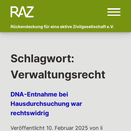
Rückendeckung für eine aktive Zivilgesellschaft e.V.
Start
Über uns
Schlagwort:
Wer sind wir?
Verwaltungsrecht
Fachlicher Beirat
Begleitete Kampagnen
DNA-Entnahme bei
Polizeigewalt und Schmerzgriffe:
Vor- und Nachbereitung von
Hausdurchsuchung war
Erlebtem
rechtswidrig
Anzeige Adlon
Veröffentlicht
10. Februar 2025
von
li
Newsletter