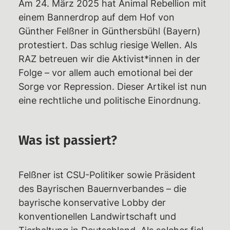
Am 24. März 2025 hat Animal Rebellion mit
einem Bannerdrop auf dem Hof von
Rechtshilfe
Günther Felßner in Günthersbühl (Bayern)
Haftbetreuungen – Aktuelle Infos,
protestiert. Das schlug riesige Wellen. Als
Überblick,
RAZ betreuen wir die Aktivist*innen in der
Unterstützungsmöglichkeiten
Folge – vor allem auch emotional bei der
Weiterbildungsangebote
Sorge vor Repression. Dieser Artikel ist nun
eine rechtliche und politische Einordnung.
Wiki des RAZ
Ermittlungsausschuss (EA)
Individuelle EA-Nummer
Was ist passiert?
Impressionen aus dem Gerichtssaal
Gerichtsentscheidungen
Felßner ist CSU-Politiker sowie Präsident
des Bayrischen Bauernverbandes – die
Verfassungsbeschwerden
bayrische konservative Lobby der
Emotionaler Support
konventionellen Landwirtschaft und
Aktuelles
Tierhaltung in Deutschland. Als solcher fiel