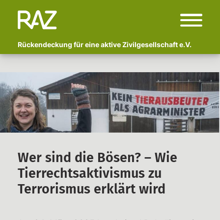
Rückendeckung für eine aktive Zivilgesellschaft e.V.
Start
Über uns
Wer sind wir?
Fachlicher Beirat
Begleitete Kampagnen
Wer sind die Bösen? – Wie
Polizeigewalt und Schmerzgriffe:
Tierrechtsaktivismus zu
Vor- und Nachbereitung von
Erlebtem
Terrorismus erklärt wird
Anzeige Adlon
Newsletter