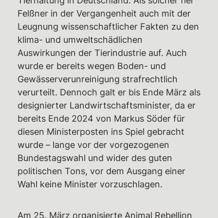
Felßner in der Vergangenheit auch mit der
Newsblog
Leugnung wissenschaftlicher Fakten zu den
Pressemitteilungen
klima- und umweltschädlichen
Termine
Auswirkungen der Tierindustrie auf. Auch
wurde er bereits wegen Boden- und
Gerichtstermine
Gewässerverunreinigung strafrechtlich
Unterstützen
verurteilt. Dennoch galt er bis Ende März als
§129 Unterstützung gegen
designierter Landwirtschaftsminister, da er
Repression
bereits Ende 2024 von Markus Söder für
diesen Ministerposten ins Spiel gebracht
Spenden
wurde – lange vor der vorgezogenen
Fördermitglied werden
Bundestagswahl und wider des guten
Mitmachen
politischen Tons, vor dem Ausgang einer
Wahl keine Minister vorzuschlagen.
Suche
Am 25. März organisierte Animal Rebellion